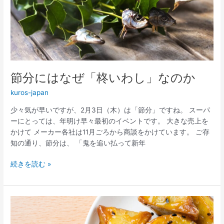
は
な
ぜ
「柊
い
わ
し」
節分にはなぜ「柊いわし」なのか
な
の
kuros-japan
か
少々気が早いですが、2月3日（木）は「節分」ですね。 スーパ
ーにとっては、年明け早々最初のイベントです。 大きな売上を
かけて メーカー各社は11月ごろから商談をかけています。 ご存
知の通り、節分は、 「鬼を追い払って新年
続きを読む »
大
学
芋