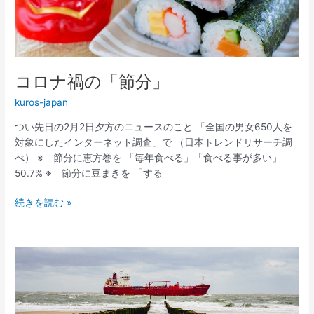
「節
分」
コロナ禍の「節分」
kuros-japan
つい先日の2月2日夕方のニュースのこと 「全国の男女650人を
対象にしたインターネット調査」で （日本トレンドリサーチ調
べ） ※ 節分に恵方巻を 「毎年食べる」「食べる事が多い」
50.7% ※ 節分に豆まきを 「する
続きを読む »
値
上
げ
ラ