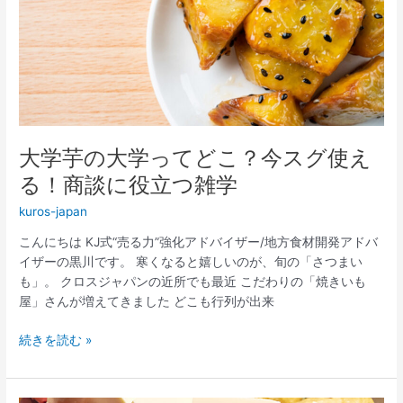
の
大
学
っ
て
ど
こ？
大学芋の大学ってどこ？今スグ使え
今
ス
る！商談に役立つ雑学
グ
kuros-japan
使
え
こんにちは KJ式“売る力”強化アドバイザー/地方食材開発アドバ
る！
イザーの黒川です。 寒くなると嬉しいのが、旬の「さつまい
商
も」。 クロスジャパンの近所でも最近 こだわりの「焼きいも
談
屋」さんが増えてきました どこも行列が出来
に
役
続きを読む »
立
つ
雑