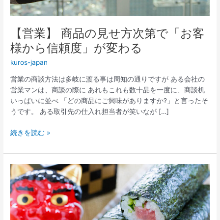
方
次
第
【営業】 商品の見せ方次第で「お客
で
「お
様から信頼度」が変わる
客
kuros-japan
様
か
営業の商談方法は多岐に渡る事は周知の通りですが ある会社の
ら
営業マンは、商談の際に あれもこれも数十品を一度に、商談机
信
いっぱいに並べ 「どの商品にご興味がありますか?」と言ったそ
頼
うです。 ある取引先の仕入れ担当者が笑いなが […]
度」
が
続きを読む »
変
わ
る
コ
ロ
ナ
禍
の