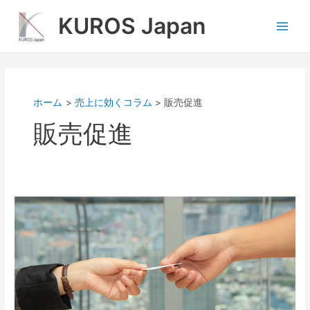
内
Main
KUROS Japan
容
Men
を
ス
キ
ッ
プ
ホーム
売上に効くコラム
販売促進
販売促進
【営
業】
商
品
の
見
せ