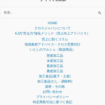
検
索
HOME
対
クロスジャパンについて
象:
KJ式”売る力”強化メソッド（売上向上アドバイス）
売上に効くコラム
地域食材アドバイス・クロス営業代行
いとしのマルシェ（取扱商品）
惣菜加工品
水産加工品
畜産加工品
農産加工品
加工食品(菓子・土産)
加工食品(だし・調味料)
資材・その他
お問い合わせ
プライバシーポリシー
特定商取引法に基づく表記