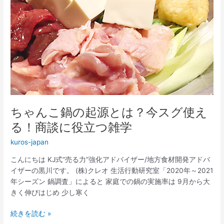
ち
学
ゃ
ん
こ
鍋
の
起
源
と
は？
ちゃんこ鍋の起源とは？今スグ使え
今
ス
る！商談に役立つ雑学
グ
kuros-japan
使
え
こんにちは KJ式“売る力”強化アドバイザー/地方食材開発アドバ
る！
イザーの黒川です。 (株)クレオ 生活行動研究室「2020年～2021
商
年シーズン 鍋調査」によると 家庭での鍋の実施率は 9月から大
談
きく伸びはじめ 少し寒く
に
役
続きを読む »
立