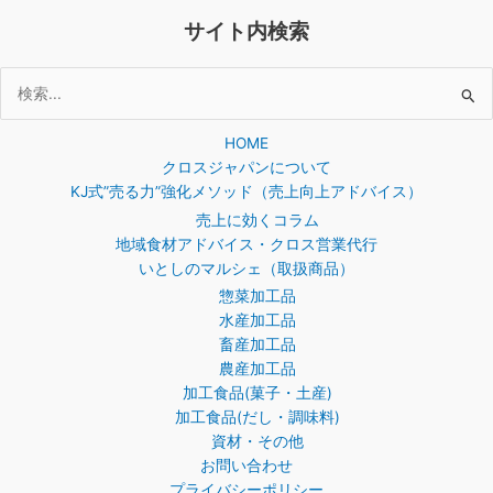
サイト内検索
検
索
HOME
対
クロスジャパンについて
象:
KJ式”売る力”強化メソッド（売上向上アドバイス）
売上に効くコラム
地域食材アドバイス・クロス営業代行
いとしのマルシェ（取扱商品）
惣菜加工品
水産加工品
畜産加工品
農産加工品
加工食品(菓子・土産)
加工食品(だし・調味料)
資材・その他
お問い合わせ
プライバシーポリシー