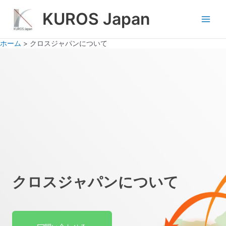
内
Main
KUROS Japan
容
Men
を
ス
ホーム
クロスジャパンについて
キ
ッ
プ
クロスジャパンについて