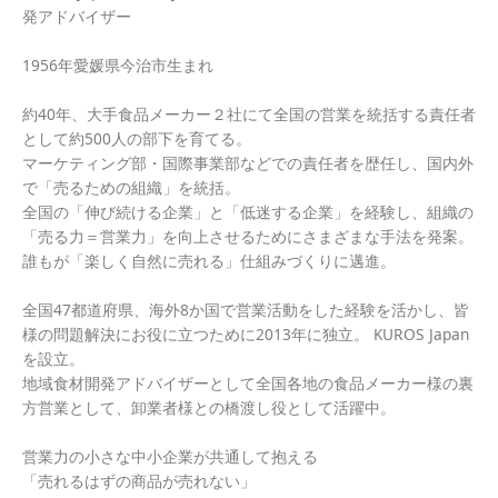
発アドバイザー
1956年愛媛県今治市生まれ
約40年、大手食品メーカー２社にて全国の営業を統括する責任者
として約500人の部下を育てる。
マーケティング部・国際事業部などでの責任者を歴任し、国内外
で「売るための組織」を統括。
全国の「伸び続ける企業」と「低迷する企業」を経験し、組織の
「売る力＝営業力」を向上させるためにさまざまな手法を発案。
誰もが「楽しく自然に売れる」仕組みづくりに邁進。
全国47都道府県、海外8か国で営業活動をした経験を活かし、皆
様の問題解決にお役に立つために2013年に独立。 KUROS Japan
を設立。
地域食材開発アドバイザーとして全国各地の食品メーカー様の裏
方営業として、卸業者様との橋渡し役として活躍中。
営業力の小さな中小企業が共通して抱える
「売れるはずの商品が売れない」