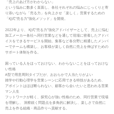
「売上のあげ方がわからない」
という悩みに数多く直面し、各社それぞれの悩みにじっくりと寄
り添いながら「売る力」を向上させ「楽しく」営業するための
「KJ式“売る力”強化メソッド」を開発。
2022年より、 KJ式“売る力”強化アドバイザーとして、売上に悩む
加工メーカー各社へ同行営業などを通して現場に密着したアドバ
イスをできるサービスを開始。集客など各分野に精通したメンバ
ーでチームも構築し、お客様が楽しく自然に売上を伸ばすための
サポート体制を作る。
困っている人をほっておけない、わからないことをほっておけな
い性格
A型で用意周到タイプだが、おおらかで人当たりがよい
雑学や行動心理学を営業シーンに応用できる特技があるため、
アポイントはほぼ断られない、顧客から会いたいと思われる営業
マン人生
フットワークが軽く、探究心が強い性格のため、同行営業で現場
を理解し、 洞察鋭く問題点を多角的に解決し、楽しさで自然に
売上を作る組織・商品作りへ貢献する。