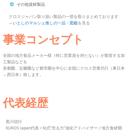
その他資材製品
クロスジャパン取り扱い製品の一部を取りまとめております
→
いとしのマルシェ推しの一品・図鑑
を見る
事業コンセプト
全国の地方食品メーカー様（特に営業員を持たない）が製造する加
工製品などを
首都圏、近畿圏など都市圏を中心に全国にクロス営業代行（東日本
⇔西日本）致します。
代表経歴
黒川信行
KUROS Japan代表 / KJ式“売る力”強化アドバイザー / 地方食材開