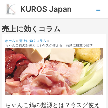
内
Main
KUROS Japan
容
Men
を
ス
キ
売上に効くコラム
ッ
プ
ホーム
売上に効くコラム
ちゃんこ鍋の起源とは？今スグ使える！商談に役立つ雑学
ちゃんこ鍋の起源とは？今スグ使え