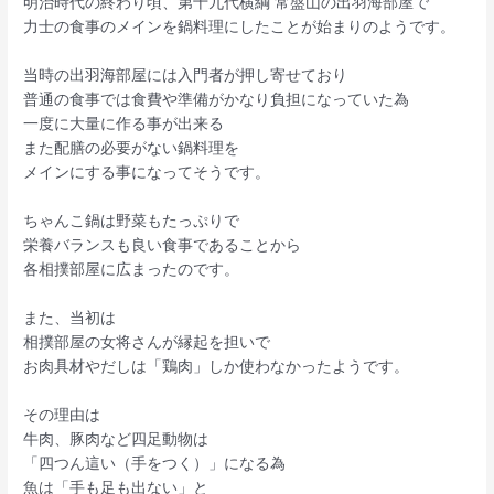
明治時代の終わり頃、第十九代横綱 常盤山の出羽海部屋で
力士の食事のメインを鍋料理にしたことが始まりのようです。
当時の出羽海部屋には入門者が押し寄せており
普通の食事では食費や準備がかなり負担になっていた為
一度に大量に作る事が出来る
また配膳の必要がない鍋料理を
メインにする事になってそうです。
ちゃんこ鍋は野菜もたっぷりで
栄養バランスも良い食事であることから
各相撲部屋に広まったのです。
また、当初は
相撲部屋の女将さんが縁起を担いで
お肉具材やだしは「鶏肉」しか使わなかったようです。
その理由は
牛肉、豚肉など四足動物は
「四つん這い（手をつく）」になる為
魚は「手も足も出ない」と