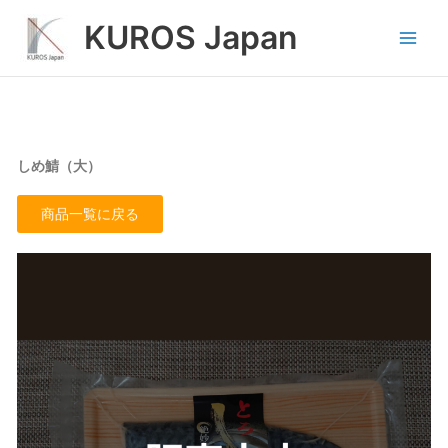
内
Main
KUROS Japan
容
Men
を
ス
キ
ッ
プ
しめ鯖（大）
商品一覧に戻る