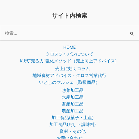
サイト内検索
検
索
HOME
対
クロスジャパンについて
象:
KJ式”売る力”強化メソッド（売上向上アドバイス）
売上に効くコラム
地域食材アドバイス・クロス営業代行
いとしのマルシェ（取扱商品）
惣菜加工品
水産加工品
畜産加工品
農産加工品
加工食品(菓子・土産)
加工食品(だし・調味料)
資材・その他
お問い合わせ