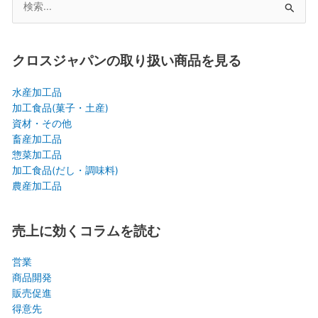
検
索
対
象:
クロスジャパンの取り扱い商品を見る
水産加工品
加工食品(菓子・土産)
資材・その他
畜産加工品
惣菜加工品
加工食品(だし・調味料)
農産加工品
売上に効くコラムを読む
営業
商品開発
販売促進
得意先