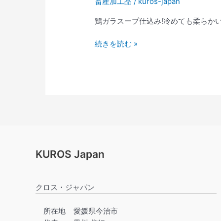
畜産加工品
/
kuros-japan
か
ラ
い
ス
鶏ガラスープ仕込み!冷めても柔らかい
唐
ー
揚
プ
続きを読む »
げ
仕
(醤
込
油)
み!
冷
め
て
も
柔
ら
KUROS Japan
か
い
唐
クロス・ジャパン
揚
げ
所在地
愛媛県今治市
(塩)