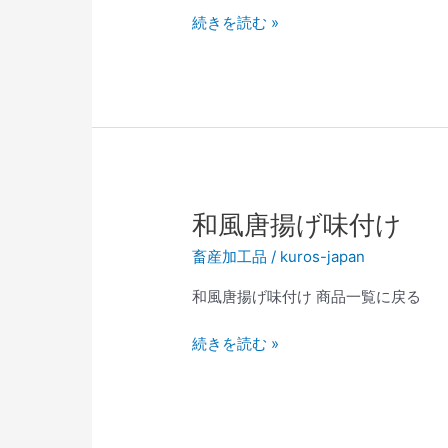
揚
続きを読む »
げ
レ
モ
ン
味
和
和風唐揚げ味付け
風
畜産加工品
/
kuros-japan
唐
揚
和風唐揚げ味付け 商品一覧に戻る
げ
味
続きを読む »
付
け