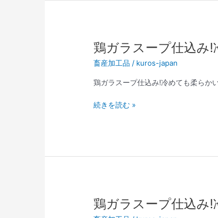
鶏
鶏ガラスープ仕込み!
ガ
畜産加工品
/
kuros-japan
ラ
ス
鶏ガラスープ仕込み!冷めても柔らかい
ー
プ
続きを読む »
仕
込
み!
冷
め
て
も
柔
鶏
鶏ガラスープ仕込み!
ら
ガ