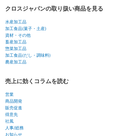
象:
クロスジャパンの取り扱い商品を見る
水産加工品
加工食品(菓子・土産)
資材・その他
畜産加工品
惣菜加工品
加工食品(だし・調味料)
農産加工品
売上に効くコラムを読む
営業
商品開発
販売促進
得意先
社風
人事/総務
お知らせ