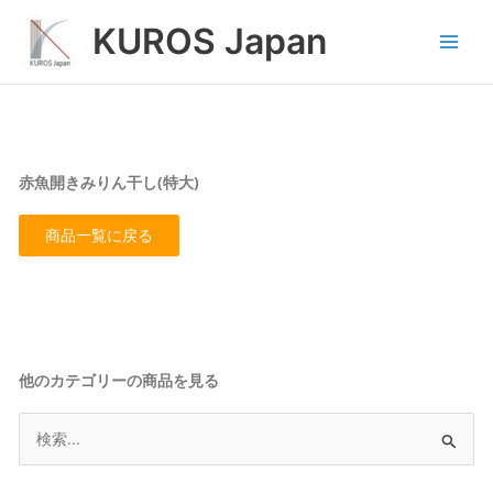
内
Main
KUROS Japan
容
Men
を
ス
キ
ッ
プ
赤魚開きみりん干し(特大)
商品一覧に戻る
他のカテゴリーの商品を見る
検
索
対