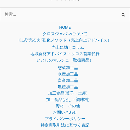
検
索
HOME
対
クロスジャパンについて
象:
KJ式”売る力”強化メソッド（売上向上アドバイス）
売上に効くコラム
地域食材アドバイス・クロス営業代行
いとしのマルシェ（取扱商品）
惣菜加工品
水産加工品
畜産加工品
農産加工品
加工食品(菓子・土産)
加工食品(だし・調味料)
資材・その他
お問い合わせ
プライバシーポリシー
特定商取引法に基づく表記