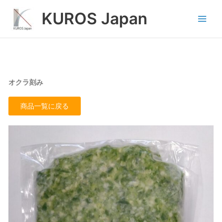
内
Main
KUROS Japan
容
Men
を
ス
キ
ッ
プ
オクラ刻み
商品一覧に戻る