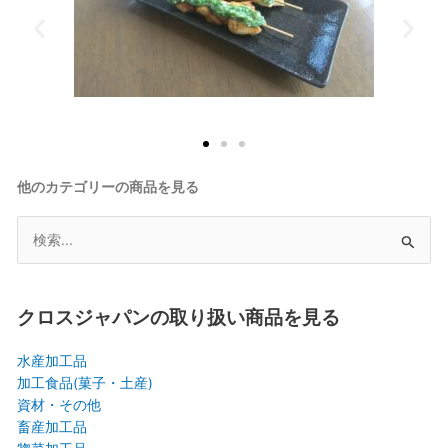
他のカテゴリーの商品を見る
検
索
対
象:
クロスジャパンの取り扱い商品を見る
水産加工品
加工食品(菓子・土産)
資材・その他
畜産加工品