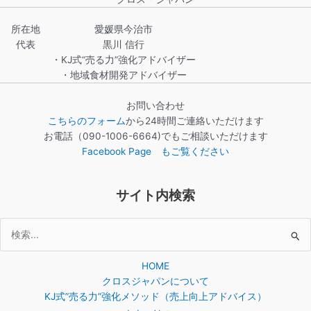
所在地
愛媛県今治市
代表
黒川 信行
・KJ式“売る力”強化アドバイザー
・地域食材開発アドバイザー
お問い合わせ
こちらのフォーム
から24時間ご連絡いただけます
お電話（090-1006-6664)でもご相談いただけます
Facebook Page もご覧ください
サイト内検索
検
索
HOME
対
クロスジャパンについて
象:
KJ式”売る力”強化メソッド（売上向上アドバイス）