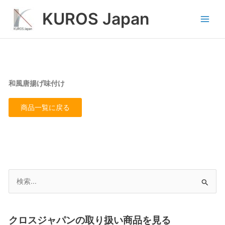
内
Main
KUROS Japan
容
Men
を
ス
キ
ッ
プ
和風唐揚げ味付け
商品一覧に戻る
検
索
対
象:
クロスジャパンの取り扱い商品を見る