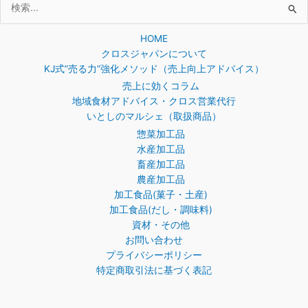
検
索
HOME
対
クロスジャパンについて
象:
KJ式”売る力”強化メソッド（売上向上アドバイス）
売上に効くコラム
地域食材アドバイス・クロス営業代行
いとしのマルシェ（取扱商品）
惣菜加工品
水産加工品
畜産加工品
農産加工品
加工食品(菓子・土産)
加工食品(だし・調味料)
資材・その他
お問い合わせ
プライバシーポリシー
特定商取引法に基づく表記