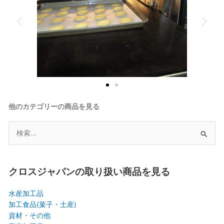
他のカテゴリーの商品を見る
検
索
対
象:
クロスジャパンの取り扱い商品を見る
水産加工品
加工食品(菓子・土産)
資材・その他