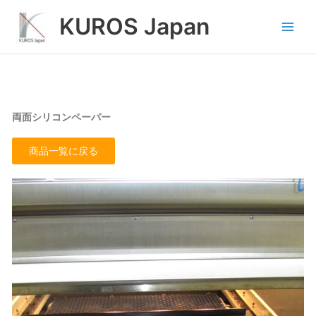
内
Main
KUROS Japan
容
Men
を
ス
キ
ッ
プ
両面シリコンペーパー
商品一覧に戻る