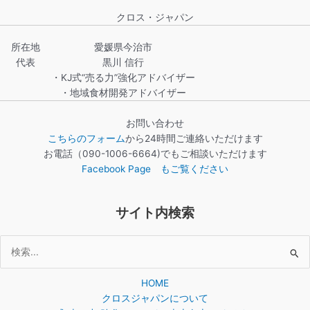
クロス・ジャパン
所在地
愛媛県今治市
代表
黒川 信行
・KJ式“売る力”強化アドバイザー
・地域食材開発アドバイザー
お問い合わせ
こちらのフォーム
から24時間ご連絡いただけます
お電話（090-1006-6664)でもご相談いただけます
Facebook Page もご覧ください
サイト内検索
検
索
HOME
対
クロスジャパンについて
象: