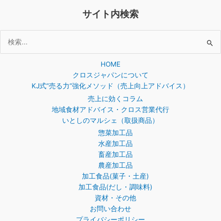
サイト内検索
検
索
HOME
対
クロスジャパンについて
象:
KJ式”売る力”強化メソッド（売上向上アドバイス）
売上に効くコラム
地域食材アドバイス・クロス営業代行
いとしのマルシェ（取扱商品）
惣菜加工品
水産加工品
畜産加工品
農産加工品
加工食品(菓子・土産)
加工食品(だし・調味料)
資材・その他
お問い合わせ
プライバシーポリシー