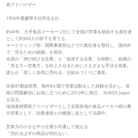
発アドバイザー
1956年愛媛県今治市生まれ
約40年、大手食品メーカー２社にて全国の営業を統括する責任者
として約500人の部下を育てる。
マーケティング部・国際事業部などでの責任者を歴任し、国内外
で「売るための組織」を統括。
全国の「伸び続ける企業」と「低迷する企業」を経験し、組織の
「売る力＝営業力」を向上させるためにさまざまな手法を発案。
誰もが「楽しく自然に売れる」仕組みづくりに邁進。
全国47都道府県、海外8か国で営業活動をした経験を活かし、皆
様の問題解決にお役に立つために2013年に独立。 KUROS Japan
を設立。
地域食材開発アドバイザーとして全国各地の食品メーカー様の裏
方営業として、卸業者様との橋渡し役として活躍中。
営業力の小さな中小企業が共通して抱える
「売れるはずの商品が売れない」