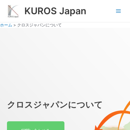
内
Main
KUROS Japan
容
Men
を
ス
ホーム
クロスジャパンについて
キ
ッ
プ
クロスジャパンについて