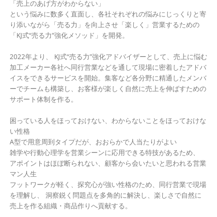
「売上のあげ方がわからない」
という悩みに数多く直面し、各社それぞれの悩みにじっくりと寄
り添いながら「売る力」を向上させ「楽しく」営業するための
「KJ式“売る力”強化メソッド」を開発。
2022年より、 KJ式“売る力”強化アドバイザーとして、売上に悩む
加工メーカー各社へ同行営業などを通して現場に密着したアドバ
イスをできるサービスを開始。集客など各分野に精通したメンバ
ーでチームも構築し、お客様が楽しく自然に売上を伸ばすための
サポート体制を作る。
困っている人をほっておけない、わからないことをほっておけな
い性格
A型で用意周到タイプだが、おおらかで人当たりがよい
雑学や行動心理学を営業シーンに応用できる特技があるため、
アポイントはほぼ断られない、顧客から会いたいと思われる営業
マン人生
フットワークが軽く、探究心が強い性格のため、同行営業で現場
を理解し、 洞察鋭く問題点を多角的に解決し、楽しさで自然に
売上を作る組織・商品作りへ貢献する。