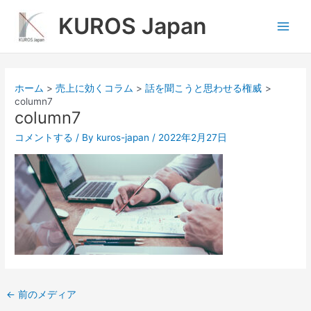
内
Main
KUROS Japan
容
Men
を
ス
キ
ッ
ホーム
売上に効くコラム
話を聞こうと思わせる権威
プ
column7
column7
コメントする
/ By
kuros-japan
/
2022年2月27日
←
前のメディア