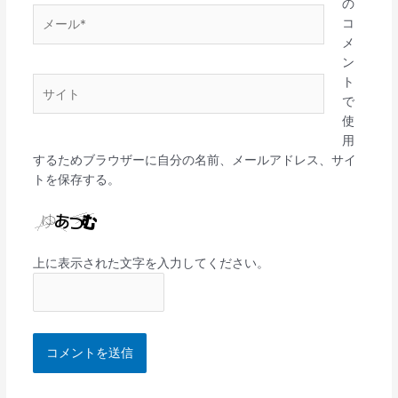
の
メ
コ
ー
メ
ル
ン
*
ト
サ
で
イ
使
ト
用
するためブラウザーに自分の名前、メールアドレス、サイ
トを保存する。
上に表示された文字を入力してください。