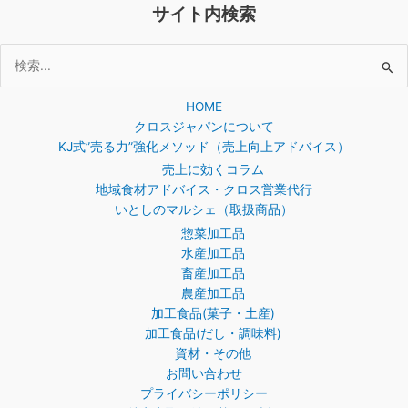
サイト内検索
検
索
HOME
対
クロスジャパンについて
象:
KJ式”売る力”強化メソッド（売上向上アドバイス）
売上に効くコラム
地域食材アドバイス・クロス営業代行
いとしのマルシェ（取扱商品）
惣菜加工品
水産加工品
畜産加工品
農産加工品
加工食品(菓子・土産)
加工食品(だし・調味料)
資材・その他
お問い合わせ
プライバシーポリシー