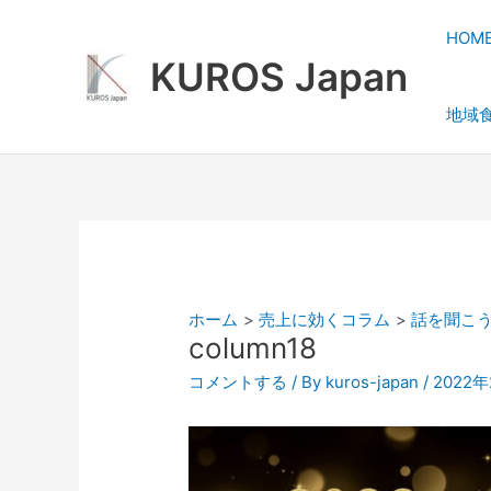
内
容
HOM
を
KUROS Japan
ス
地域
キ
ッ
プ
ホーム
売上に効くコラム
話を聞こ
column18
コメントする
/ By
kuros-japan
/
2022