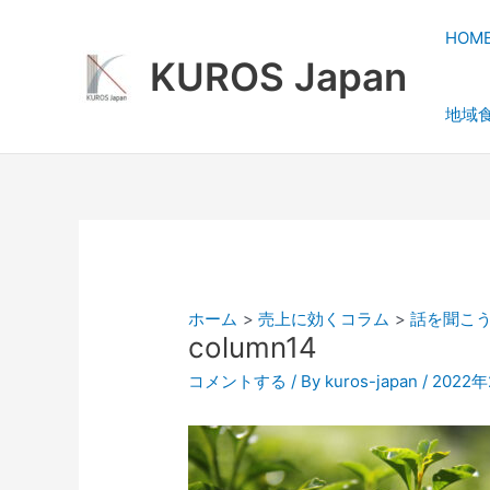
内
容
HOM
を
KUROS Japan
ス
地域
キ
ッ
プ
ホーム
売上に効くコラム
話を聞こ
column14
コメントする
/ By
kuros-japan
/
2022