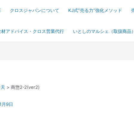
E
クロスジャパンについて
KJ式”売る力”強化メソッド
食材アドバイス・クロス営業代行
いとしのマルシェ（取扱商品
こ天
商惣2-2(ver2)
年1月9日