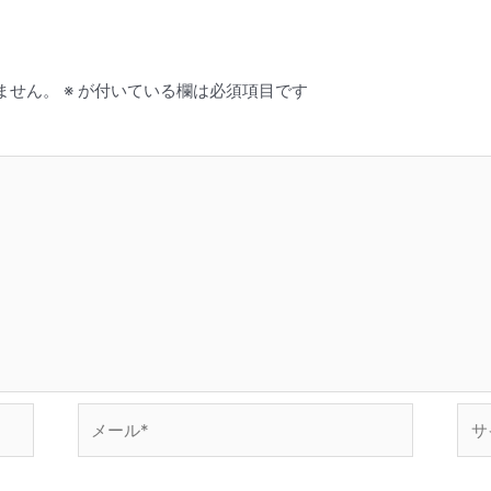
ません。
※
が付いている欄は必須項目です
メ
サ
ー
イ
ル
ト