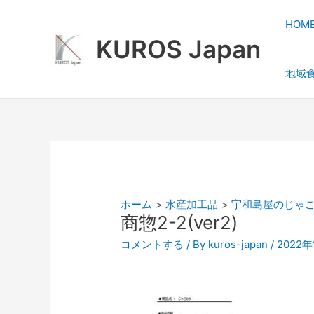
内
容
HOM
を
KUROS Japan
ス
地域
キ
ッ
プ
ホーム
水産加工品
宇和島屋のじゃ
商惣2-2(ver2)
コメントする
/ By
kuros-japan
/
2022