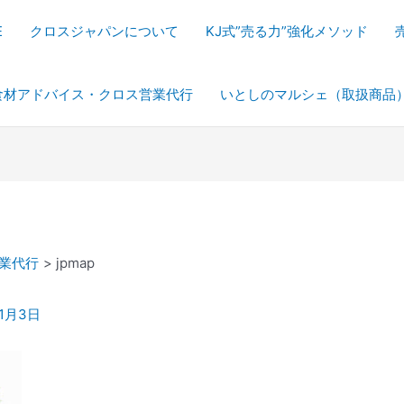
E
クロスジャパンについて
KJ式”売る力”強化メソッド
食材アドバイス・クロス営業代行
いとしのマルシェ（取扱商品
業代行
jpmap
年1月3日