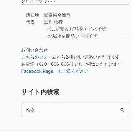
クロス・ジャパン
所在地
愛媛県今治市
代表
黒川 信行
・KJ式“売る力”強化アドバイザー
・地域食材開発アドバイザー
お問い合わせ
こちらのフォーム
から24時間ご連絡いただけます
お電話（090-1006-6664)でもご相談いただけます
Facebook Page もご覧ください
サイト内検索
検
索
対
象: