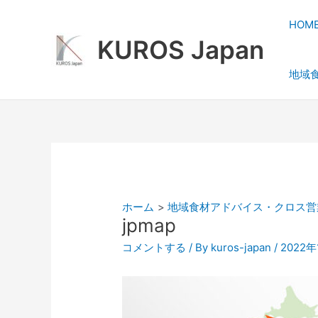
内
容
HOM
を
KUROS Japan
ス
地域
キ
ッ
プ
ホーム
地域食材アドバイス・クロス営
jpmap
コメントする
/ By
kuros-japan
/
2022