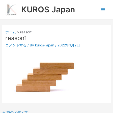
内
Main
KUROS Japan
容
Men
を
ス
キ
ッ
ホーム
reason1
プ
reason1
コメントする
/ By
kuros-japan
/
2022年1月2日
←
前のメディア