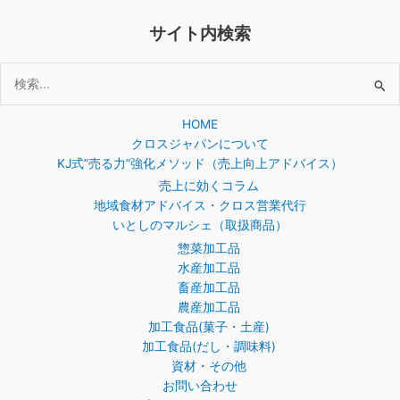
サイト内検索
検
索
HOME
対
クロスジャパンについて
象:
KJ式”売る力”強化メソッド（売上向上アドバイス）
売上に効くコラム
地域食材アドバイス・クロス営業代行
いとしのマルシェ（取扱商品）
惣菜加工品
水産加工品
畜産加工品
農産加工品
加工食品(菓子・土産)
加工食品(だし・調味料)
資材・その他
お問い合わせ