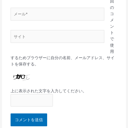
*
回
の
メ
コ
ー
メ
ル
ン
*
ト
サ
で
イ
使
ト
用
するためブラウザーに自分の名前、メールアドレス、サイ
トを保存する。
上に表示された文字を入力してください。