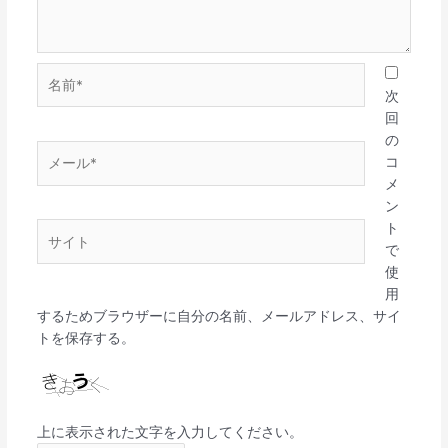
名
前
次
*
回
の
メ
コ
ー
メ
ル
ン
*
ト
サ
で
イ
使
ト
用
するためブラウザーに自分の名前、メールアドレス、サイ
トを保存する。
上に表示された文字を入力してください。