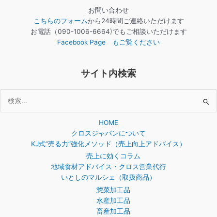
お問い合わせ
こちらのフォーム
から24時間ご連絡いただけます
お電話（090-1006-6664)でもご相談いただけます
Facebook Page もご覧ください
サイト内検索
検
索
HOME
対
クロスジャパンについて
象:
KJ式”売る力”強化メソッド（売上向上アドバイス）
売上に効くコラム
地域食材アドバイス・クロス営業代行
いとしのマルシェ（取扱商品）
惣菜加工品
水産加工品
畜産加工品