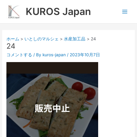
内
Main
KUROS Japan
容
Men
を
ス
キ
ッ
ホーム
いとしのマルシェ
水産加工品
24
プ
24
コメントする
/ By
kuros-japan
/
2023年10月7日