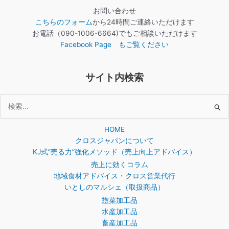
お問い合わせ
こちらのフォーム
から24時間ご連絡いただけます
お電話（090-1006-6664)でもご相談いただけます
Facebook Page もご覧ください
サイト内検索
検
索
HOME
対
クロスジャパンについて
象:
KJ式”売る力”強化メソッド（売上向上アドバイス）
売上に効くコラム
地域食材アドバイス・クロス営業代行
いとしのマルシェ（取扱商品）
惣菜加工品
水産加工品
畜産加工品