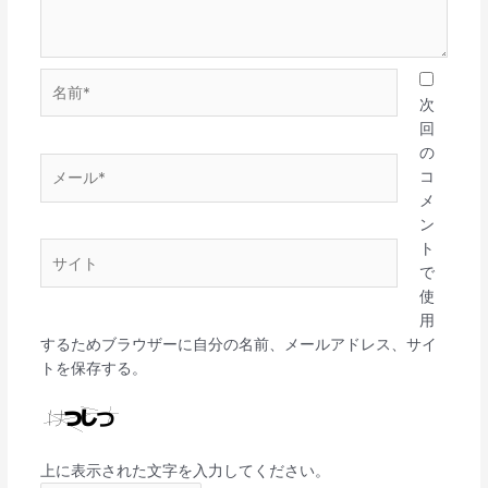
名
前
次
*
回
の
メ
コ
ー
メ
ル
ン
*
ト
サ
で
イ
使
ト
用
するためブラウザーに自分の名前、メールアドレス、サイ
トを保存する。
上に表示された文字を入力してください。