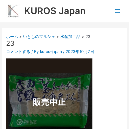
内
Main
KUROS Japan
容
Men
を
ス
キ
ッ
ホーム
いとしのマルシェ
水産加工品
23
プ
23
コメントする
/ By
kuros-japan
/
2023年10月7日