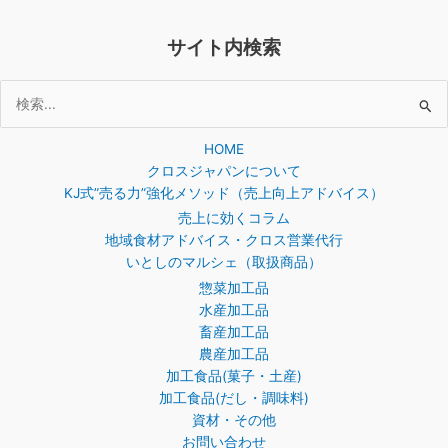
サイト内検索
検
索
HOME
対
クロスジャパンについて
象:
KJ式”売る力”強化メソッド（売上向上アドバイス）
売上に効くコラム
地域食材アドバイス・クロス営業代行
いとしのマルシェ（取扱商品）
惣菜加工品
水産加工品
畜産加工品
農産加工品
加工食品(菓子・土産)
加工食品(だし・調味料)
資材・その他
お問い合わせ