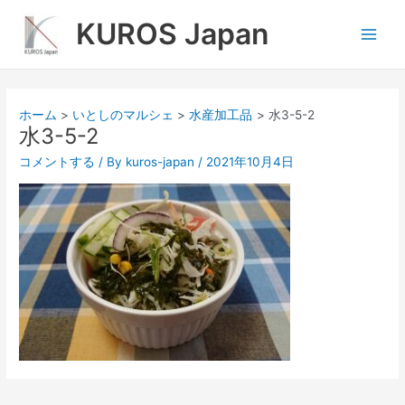
内
Main
KUROS Japan
容
Men
を
ス
キ
ッ
ホーム
いとしのマルシェ
水産加工品
水3-5-2
プ
水3-5-2
コメントする
/ By
kuros-japan
/
2021年10月4日