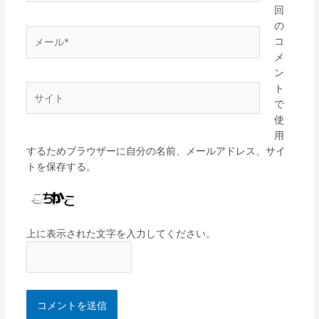
*
回
の
メ
コ
ー
メ
ル
ン
*
ト
サ
で
イ
使
ト
用
するためブラウザーに自分の名前、メールアドレス、サイ
トを保存する。
上に表示された文字を入力してください。