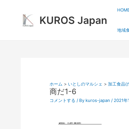
内
容
HOM
を
KUROS Japan
ス
地域
キ
ッ
プ
ホーム
いとしのマルシェ
加工食品(
商だ1-6
コメントする
/ By
kuros-japan
/
2021年