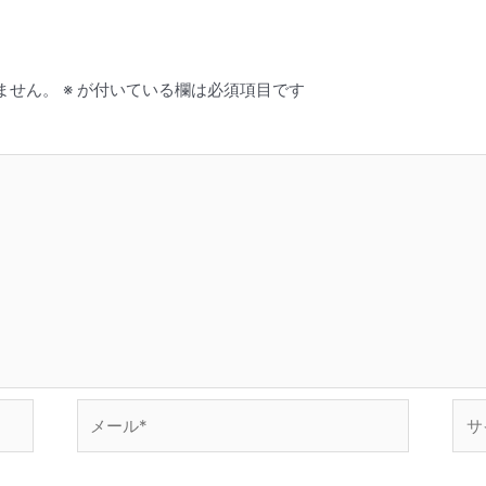
ません。
※
が付いている欄は必須項目です
メ
サ
ー
イ
ル
ト