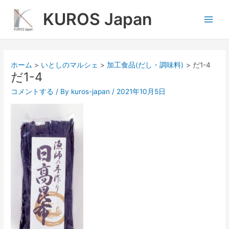
内
Main
KUROS Japan
容
Men
を
ス
キ
ッ
ホーム
いとしのマルシェ
加工食品(だし・調味料)
だ1-4
プ
だ1-4
コメントする
/ By
kuros-japan
/
2021年10月5日