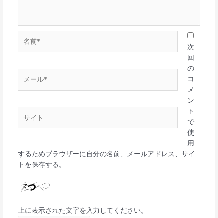
名
前
次
*
回
の
メ
コ
ー
メ
ル
ン
*
ト
サ
で
イ
使
ト
用
するためブラウザーに自分の名前、メールアドレス、サイ
トを保存する。
上に表示された文字を入力してください。