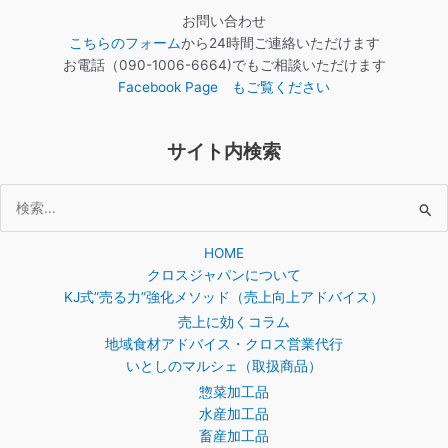
お問い合わせ
こちらのフォーム
から24時間ご連絡いただけます
お電話（090-1006-6664)でもご相談いただけます
Facebook Page もご覧ください
サイト内検索
検
索
HOME
対
クロスジャパンについて
象:
KJ式”売る力”強化メソッド（売上向上アドバイス）
売上に効くコラム
地域食材アドバイス・クロス営業代行
いとしのマルシェ（取扱商品）
惣菜加工品
水産加工品
畜産加工品