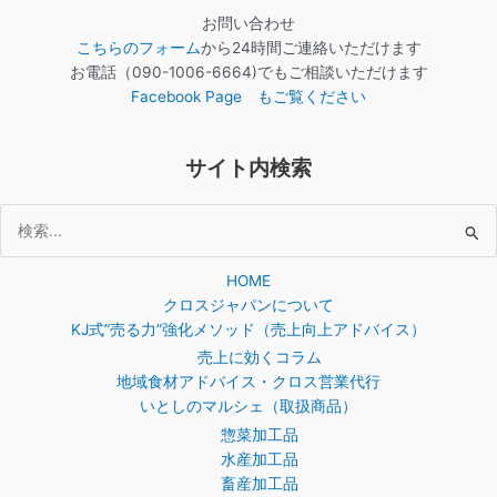
お問い合わせ
こちらのフォーム
から24時間ご連絡いただけます
お電話（090-1006-6664)でもご相談いただけます
Facebook Page もご覧ください
サイト内検索
検
索
HOME
対
クロスジャパンについて
象:
KJ式”売る力”強化メソッド（売上向上アドバイス）
売上に効くコラム
地域食材アドバイス・クロス営業代行
いとしのマルシェ（取扱商品）
惣菜加工品
水産加工品
畜産加工品