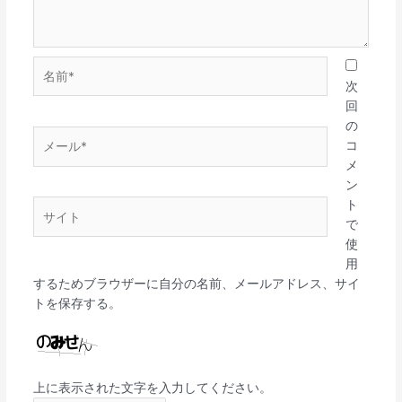
名
前
次
*
回
の
メ
コ
ー
メ
ル
ン
*
ト
サ
で
イ
使
ト
用
するためブラウザーに自分の名前、メールアドレス、サイ
トを保存する。
上に表示された文字を入力してください。