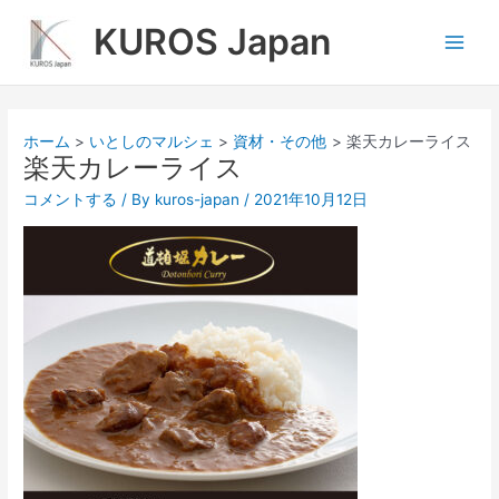
内
Main
KUROS Japan
容
Men
を
ス
キ
ッ
ホーム
いとしのマルシェ
資材・その他
楽天カレーライス
プ
楽天カレーライス
コメントする
/ By
kuros-japan
/
2021年10月12日