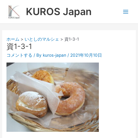
内
Main
KUROS Japan
容
Men
を
ス
キ
ッ
ホーム
いとしのマルシェ
資1-3-1
プ
資1-3-1
コメントする
/ By
kuros-japan
/
2021年10月10日