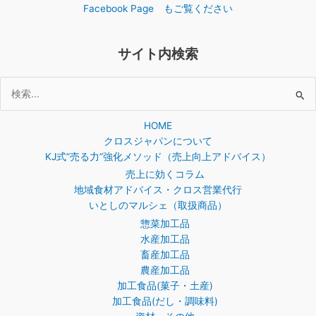
Facebook Page もご覧ください
サイト内検索
検
索
HOME
対
クロスジャパンについて
象:
KJ式”売る力”強化メソッド（売上向上アドバイス）
売上に効くコラム
地域食材アドバイス・クロス営業代行
いとしのマルシェ（取扱商品）
惣菜加工品
水産加工品
畜産加工品
農産加工品
加工食品(菓子・土産)
加工食品(だし・調味料)