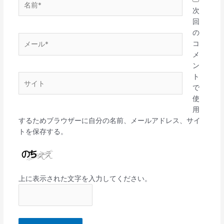
前
次
*
回
の
メ
コ
ー
メ
ル
ン
*
ト
サ
で
イ
使
ト
用
するためブラウザーに自分の名前、メールアドレス、サイ
トを保存する。
上に表示された文字を入力してください。