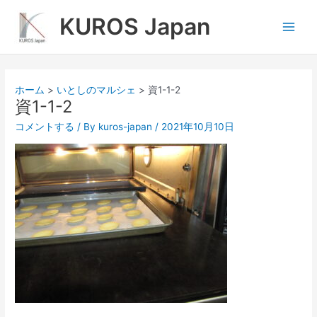
内
Main
KUROS Japan
容
Men
を
ス
キ
ッ
ホーム
いとしのマルシェ
資1-1-2
プ
資1-1-2
コメントする
/ By
kuros-japan
/
2021年10月10日