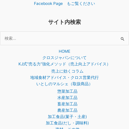
Facebook Page もご覧ください
サイト内検索
検
索
HOME
対
クロスジャパンについて
象:
KJ式”売る力”強化メソッド（売上向上アドバイス）
売上に効くコラム
地域食材アドバイス・クロス営業代行
いとしのマルシェ（取扱商品）
惣菜加工品
水産加工品
畜産加工品
農産加工品
加工食品(菓子・土産)
加工食品(だし・調味料)