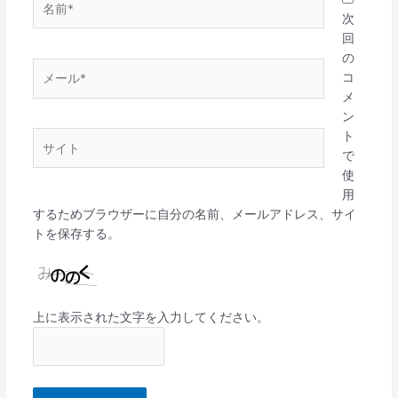
前
次
*
回
の
メ
コ
ー
メ
ル
ン
*
ト
サ
で
イ
使
ト
用
するためブラウザーに自分の名前、メールアドレス、サイ
トを保存する。
上に表示された文字を入力してください。