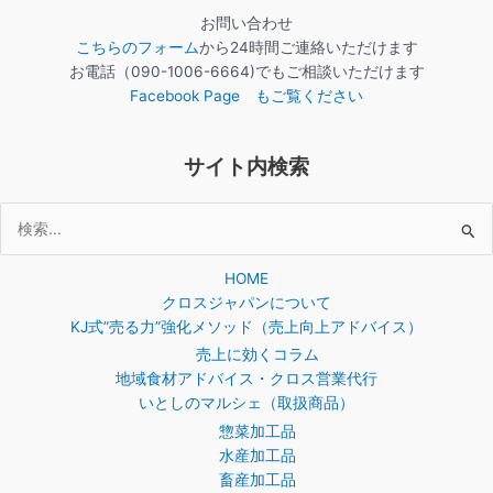
お問い合わせ
こちらのフォーム
から24時間ご連絡いただけます
お電話（090-1006-6664)でもご相談いただけます
Facebook Page もご覧ください
サイト内検索
検
索
HOME
対
クロスジャパンについて
象:
KJ式”売る力”強化メソッド（売上向上アドバイス）
売上に効くコラム
地域食材アドバイス・クロス営業代行
いとしのマルシェ（取扱商品）
惣菜加工品
水産加工品
畜産加工品