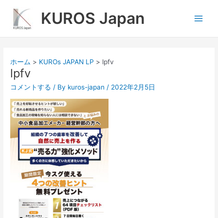
内
Main
KUROS Japan
容
Men
を
ス
キ
ッ
ホーム
KUROs JAPAN LP
lpfv
プ
lpfv
コメントする
/ By
kuros-japan
/
2022年2月5日