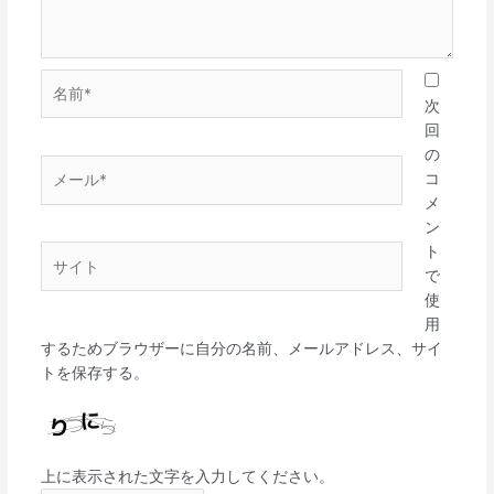
名
前
次
*
回
の
メ
コ
ー
メ
ル
ン
*
ト
サ
で
イ
使
ト
用
するためブラウザーに自分の名前、メールアドレス、サイ
トを保存する。
上に表示された文字を入力してください。