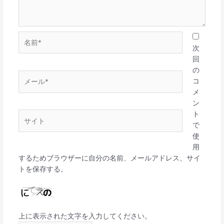
名
前
次
*
回
の
メ
コ
ー
メ
ル
ン
*
ト
サ
で
イ
使
ト
用
するためブラウザーに自分の名前、メールアドレス、サイ
トを保存する。
上に表示された文字を入力してください。