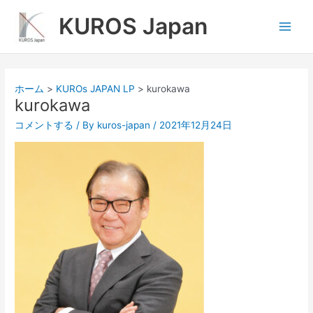
内
Main
KUROS Japan
容
Men
を
ス
キ
ッ
ホーム
KUROs JAPAN LP
kurokawa
プ
kurokawa
コメントする
/ By
kuros-japan
/
2021年12月24日