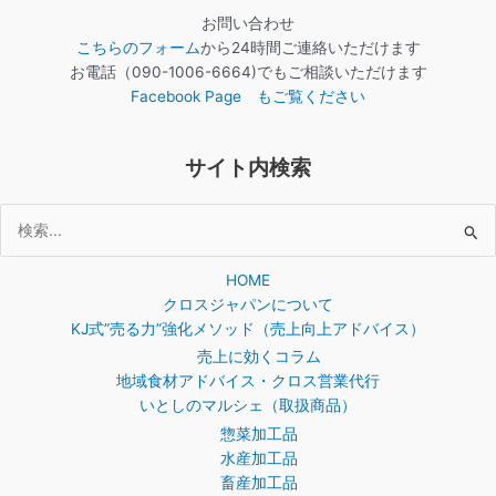
お問い合わせ
こちらのフォーム
から24時間ご連絡いただけます
お電話（090-1006-6664)でもご相談いただけます
Facebook Page もご覧ください
サイト内検索
検
索
HOME
対
クロスジャパンについて
象:
KJ式”売る力”強化メソッド（売上向上アドバイス）
売上に効くコラム
地域食材アドバイス・クロス営業代行
いとしのマルシェ（取扱商品）
惣菜加工品
水産加工品
畜産加工品