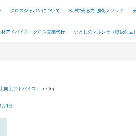
E
クロスジャパンについて
KJ式”売る力”強化メソッド
食材アドバイス・クロス営業代行
いとしのマルシェ（取扱商品
売上向上アドバイス）
step
1月1日