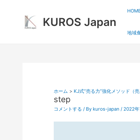
内
容
HOM
を
KUROS Japan
ス
地域
キ
ッ
プ
ホーム
KJ式”売る力”強化メソッド（
step
コメントする
/ By
kuros-japan
/
2022年