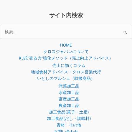
サイト内検索
検
索
HOME
対
クロスジャパンについて
象:
KJ式”売る力”強化メソッド（売上向上アドバイス）
売上に効くコラム
地域食材アドバイス・クロス営業代行
いとしのマルシェ（取扱商品）
惣菜加工品
水産加工品
畜産加工品
農産加工品
加工食品(菓子・土産)
加工食品(だし・調味料)
資材・その他
お問い合わせ