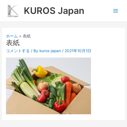
内
Main
KUROS Japan
容
Men
を
ス
キ
ッ
ホーム
表紙
プ
表紙
コメントする
/ By
kuros-japan
/
2021年10月1日