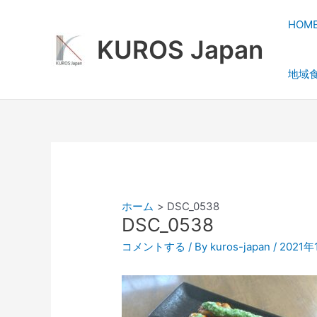
内
容
HOM
を
KUROS Japan
ス
地域
キ
ッ
プ
ホーム
DSC_0538
DSC_0538
コメントする
/ By
kuros-japan
/
2021年