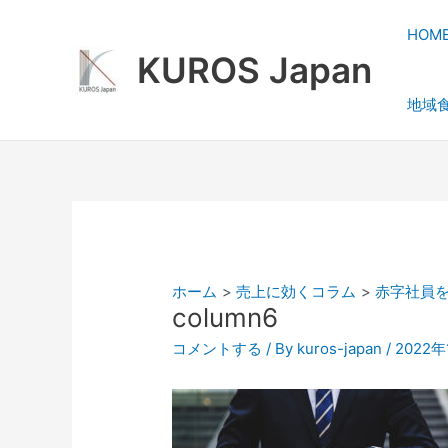
内
容
HOM
を
KUROS Japan
ス
地域
キ
ッ
プ
ホーム
売上に効くコラム
赤字社員
column6
コメントする
/ By
kuros-japan
/
2022