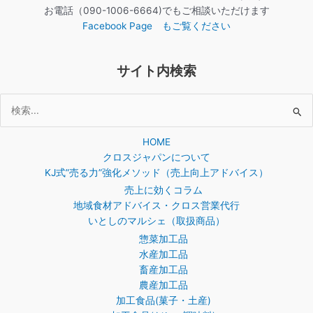
お電話（090-1006-6664)でもご相談いただけます
Facebook Page もご覧ください
サイト内検索
検
索
HOME
対
クロスジャパンについて
象:
KJ式”売る力”強化メソッド（売上向上アドバイス）
売上に効くコラム
地域食材アドバイス・クロス営業代行
いとしのマルシェ（取扱商品）
惣菜加工品
水産加工品
畜産加工品
農産加工品
加工食品(菓子・土産)