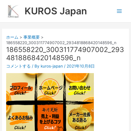
内
Main
KUROS Japan
容
Men
を
ス
キ
ッ
ホーム
事業概要
プ
186558220_300311774907002_2934818868420148596_n
186558220_300311774907002_293
4818868420148596_n
コメントする
/ By
kuros-japan
/
2021年10月8日