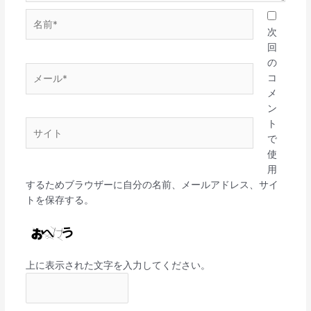
名
前
次
*
回
の
メ
コ
ー
メ
ル
ン
*
ト
サ
で
イ
使
ト
用
するためブラウザーに自分の名前、メールアドレス、サイ
トを保存する。
上に表示された文字を入力してください。