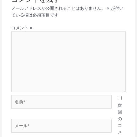
メールアドレスが公開されることはありません。
※
が付い
ている欄は必須項目です
コメント
※
名
前
次
*
回
の
メ
コ
ー
メ
ル