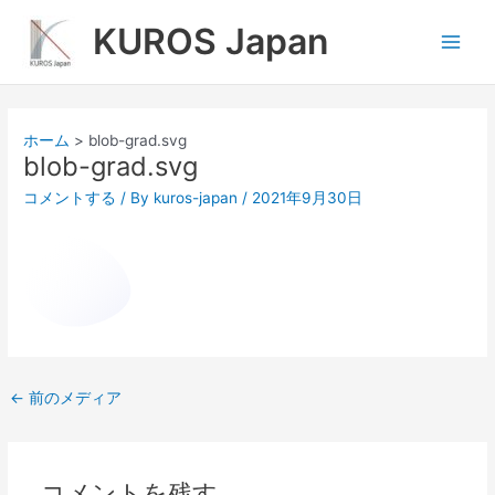
内
Main
KUROS Japan
容
Men
を
ス
キ
ッ
ホーム
blob-grad.svg
プ
blob-grad.svg
コメントする
/ By
kuros-japan
/
2021年9月30日
←
前のメディア
コメントを残す