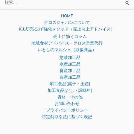
検
索
HOME
対
クロスジャパンについて
象:
KJ式”売る力”強化メソッド（売上向上アドバイス）
売上に効くコラム
地域食材アドバイス・クロス営業代行
いとしのマルシェ（取扱商品）
惣菜加工品
水産加工品
畜産加工品
農産加工品
加工食品(菓子・土産)
加工食品(だし・調味料)
資材・その他
お問い合わせ
プライバシーポリシー
特定商取引法に基づく表記