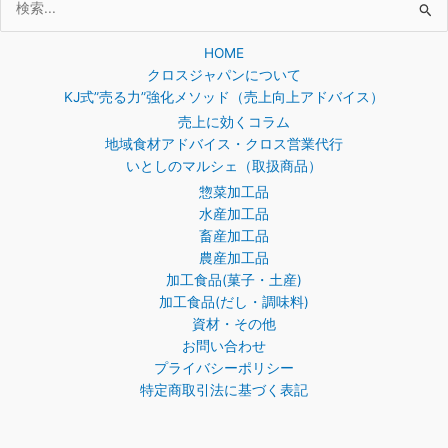
検
索
HOME
対
クロスジャパンについて
象:
KJ式”売る力”強化メソッド（売上向上アドバイス）
売上に効くコラム
地域食材アドバイス・クロス営業代行
いとしのマルシェ（取扱商品）
惣菜加工品
水産加工品
畜産加工品
農産加工品
加工食品(菓子・土産)
加工食品(だし・調味料)
資材・その他
お問い合わせ
プライバシーポリシー
特定商取引法に基づく表記