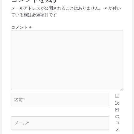
メールアドレスが公開されることはありません。
※
が付い
ている欄は必須項目です
コメント
※
名
前
次
*
回
の
メ
コ
ー
メ
ル