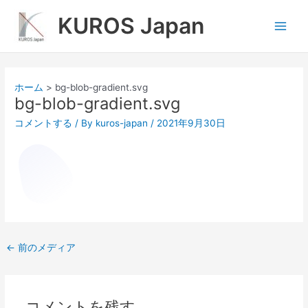
内
Main
KUROS Japan
容
Men
を
ス
キ
ッ
ホーム
bg-blob-gradient.svg
プ
bg-blob-gradient.svg
コメントする
/ By
kuros-japan
/
2021年9月30日
←
前のメディア
コメントを残す