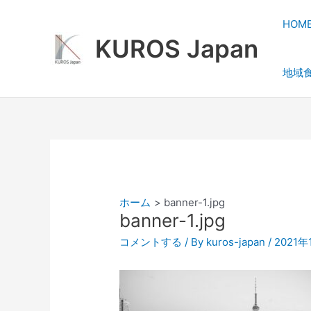
内
容
HOM
を
KUROS Japan
ス
地域
キ
ッ
プ
ホーム
banner-1.jpg
banner-1.jpg
コメントする
/ By
kuros-japan
/
2021年