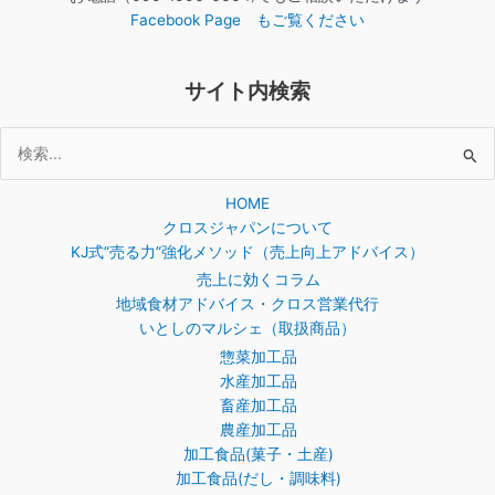
Facebook Page もご覧ください
サイト内検索
検
索
HOME
対
クロスジャパンについて
象:
KJ式”売る力”強化メソッド（売上向上アドバイス）
売上に効くコラム
地域食材アドバイス・クロス営業代行
いとしのマルシェ（取扱商品）
惣菜加工品
水産加工品
畜産加工品
農産加工品
加工食品(菓子・土産)
加工食品(だし・調味料)