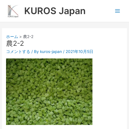
内
Main
KUROS Japan
容
Men
を
ス
キ
ッ
ホーム
農2-2
プ
農2-2
コメントする
/ By
kuros-japan
/
2021年10月5日