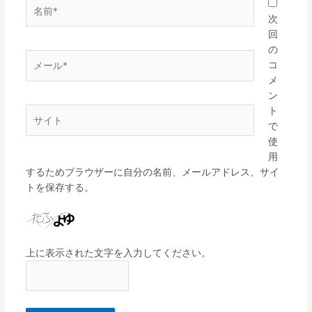
名
前
次
*
回
の
メ
コ
ー
メ
ル
ン
*
ト
サ
で
イ
使
ト
用
するためブラウザーに自分の名前、メールアドレス、サイ
トを保存する。
上に表示された文字を入力してください。