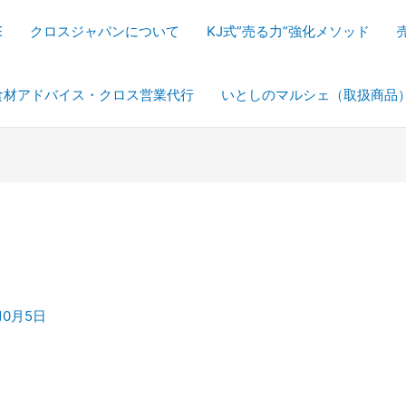
E
クロスジャパンについて
KJ式”売る力”強化メソッド
食材アドバイス・クロス営業代行
いとしのマルシェ（取扱商品
10月5日