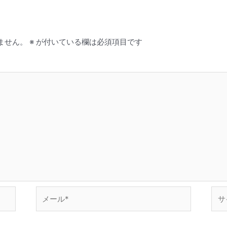
ません。
※
が付いている欄は必須項目です
メ
サ
ー
イ
ル
ト