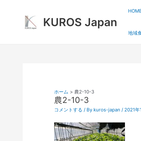
内
容
HOM
を
KUROS Japan
ス
地域
キ
ッ
プ
ホーム
農2-10-3
農2-10-3
コメントする
/ By
kuros-japan
/
2021年