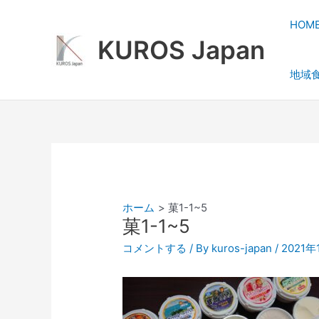
内
容
HOM
を
KUROS Japan
ス
地域
キ
ッ
プ
ホーム
菓1-1~5
菓1-1~5
コメントする
/ By
kuros-japan
/
2021年