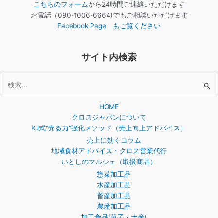
こちらのフォーム
から24時間ご連絡いただけます
お電話（090-1006-6664)でもご相談いただけます
Facebook Page もご覧ください
サイト内検索
検
索
HOME
対
クロスジャパンについて
象:
KJ式”売る力”強化メソッド（売上向上アドバイス）
売上に効くコラム
地域食材アドバイス・クロス営業代行
いとしのマルシェ（取扱商品）
惣菜加工品
水産加工品
畜産加工品
農産加工品
加工食品(菓子・土産)