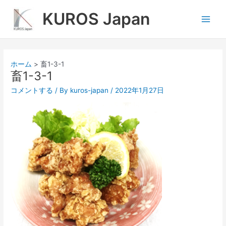
内
Main
KUROS Japan
容
Men
を
ス
キ
ッ
ホーム
畜1-3-1
プ
畜1-3-1
コメントする
/ By
kuros-japan
/
2022年1月27日