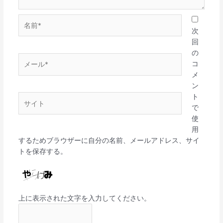
名
前
次
*
回
の
メ
コ
ー
メ
ル
ン
*
ト
サ
で
イ
使
ト
用
するためブラウザーに自分の名前、メールアドレス、サイ
トを保存する。
上に表示された文字を入力してください。