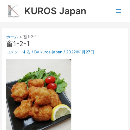
内
Main
KUROS Japan
容
Men
を
ス
キ
ッ
ホーム
畜1-2-1
プ
畜1-2-1
コメントする
/ By
kuros-japan
/
2022年1月27日