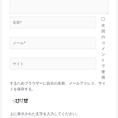
名
前
次
*
回
の
メ
コ
ー
メ
ル
ン
*
ト
サ
で
イ
使
ト
用
するためブラウザーに自分の名前、メールアドレス、サイ
トを保存する。
上に表示された文字を入力してください。