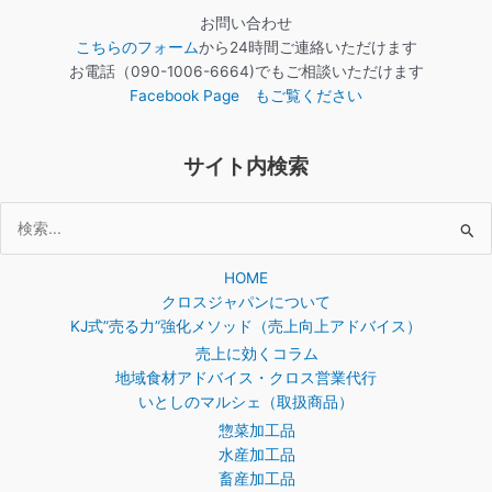
お問い合わせ
こちらのフォーム
から24時間ご連絡いただけます
お電話（090-1006-6664)でもご相談いただけます
Facebook Page もご覧ください
サイト内検索
検
索
HOME
対
クロスジャパンについて
象:
KJ式”売る力”強化メソッド（売上向上アドバイス）
売上に効くコラム
地域食材アドバイス・クロス営業代行
いとしのマルシェ（取扱商品）
惣菜加工品
水産加工品
畜産加工品