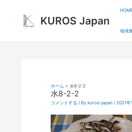
内
容
HOM
を
KUROS Japan
ス
地域
キ
ッ
プ
ホーム
水8-2-2
水8-2-2
コメントする
/ By
kuros-japan
/
2021年