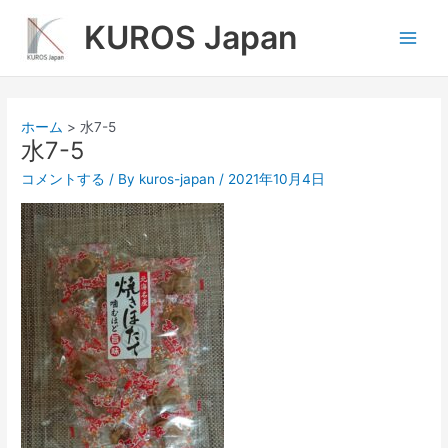
内
Main
KUROS Japan
容
Men
を
ス
キ
ッ
ホーム
水7-5
プ
水7-5
コメントする
/ By
kuros-japan
/
2021年10月4日