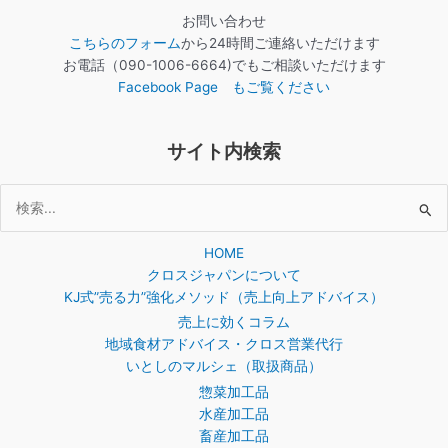
お問い合わせ
こちらのフォーム
から24時間ご連絡いただけます
お電話（090-1006-6664)でもご相談いただけます
Facebook Page もご覧ください
サイト内検索
検
索
HOME
対
クロスジャパンについて
象:
KJ式”売る力”強化メソッド（売上向上アドバイス）
売上に効くコラム
地域食材アドバイス・クロス営業代行
いとしのマルシェ（取扱商品）
惣菜加工品
水産加工品
畜産加工品