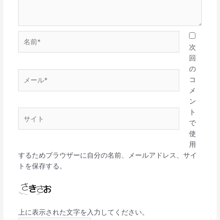
名
前
次
*
回
の
メ
コ
ー
メ
ル
ン
*
ト
サ
で
イ
使
ト
用
するためブラウザーに自分の名前、メールアドレス、サイ
トを保存する。
上に表示された文字を入力してください。