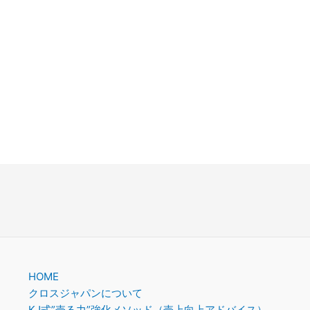
。
HOME
クロスジャパンについて
KJ式”売る力”強化メソッド（売上向上アドバイス）