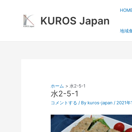
内
容
HOM
を
KUROS Japan
ス
地域
キ
ッ
プ
ホーム
水2-5-1
水2-5-1
コメントする
/ By
kuros-japan
/
2021年