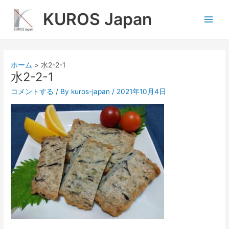
内
Main
KUROS Japan
容
Men
を
ス
キ
ッ
ホーム
水2-2-1
プ
水2-2-1
コメントする
/ By
kuros-japan
/
2021年10月4日