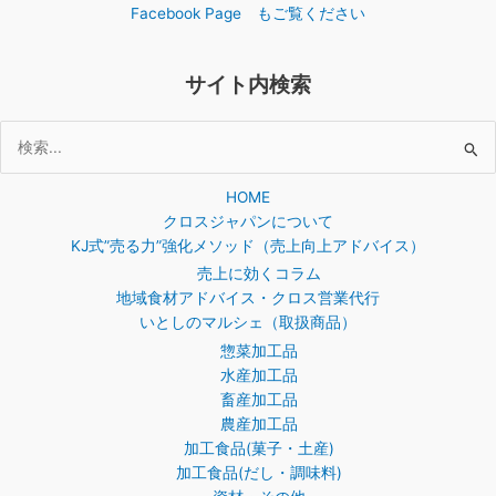
Facebook Page もご覧ください
サイト内検索
検
索
HOME
対
クロスジャパンについて
象:
KJ式”売る力”強化メソッド（売上向上アドバイス）
売上に効くコラム
地域食材アドバイス・クロス営業代行
いとしのマルシェ（取扱商品）
惣菜加工品
水産加工品
畜産加工品
農産加工品
加工食品(菓子・土産)
加工食品(だし・調味料)