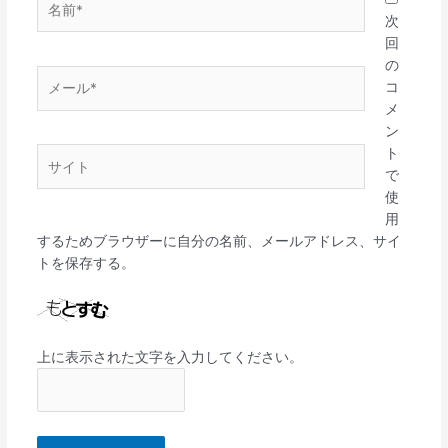
前
次
*
回
の
メ
コ
ー
メ
ル
ン
*
ト
サ
で
イ
使
ト
用
するためブラウザーに自分の名前、メールアドレス、サイ
トを保存する。
上に表示された文字を入力してください。