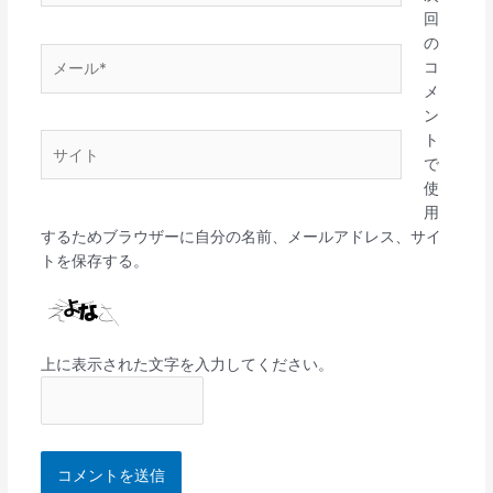
*
回
の
メ
コ
ー
メ
ル
ン
*
ト
サ
で
イ
使
ト
用
するためブラウザーに自分の名前、メールアドレス、サイ
トを保存する。
上に表示された文字を入力してください。