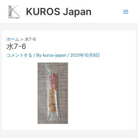
内
Main
KUROS Japan
容
Men
を
ス
キ
ッ
ホーム
水7-6
プ
水7-6
コメントする
/ By
kuros-japan
/
2021年10月8日