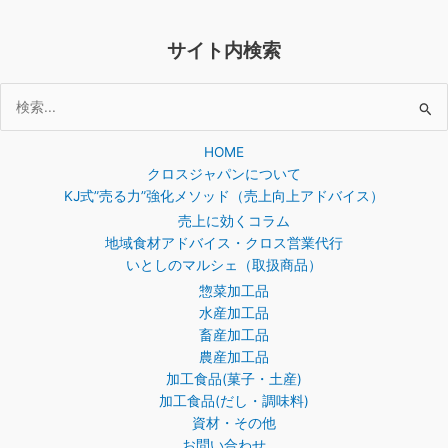
サイト内検索
検
索
HOME
対
クロスジャパンについて
象:
KJ式”売る力”強化メソッド（売上向上アドバイス）
売上に効くコラム
地域食材アドバイス・クロス営業代行
いとしのマルシェ（取扱商品）
惣菜加工品
水産加工品
畜産加工品
農産加工品
加工食品(菓子・土産)
加工食品(だし・調味料)
資材・その他
お問い合わせ