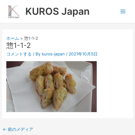
内
Main
KUROS Japan
容
Men
を
ス
キ
ッ
ホーム
惣1-1-2
プ
惣1-1-2
コメントする
/ By
kuros-japan
/
2021年10月5日
←
前のメディア