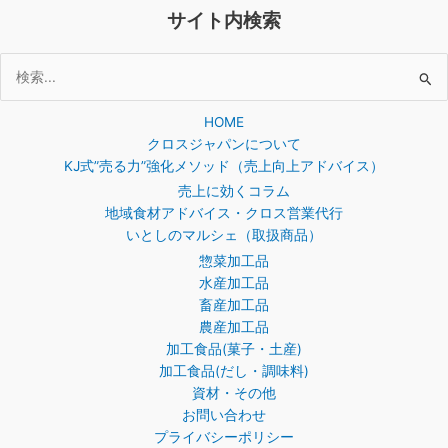
サイト内検索
検
索
HOME
対
クロスジャパンについて
象:
KJ式”売る力”強化メソッド（売上向上アドバイス）
売上に効くコラム
地域食材アドバイス・クロス営業代行
いとしのマルシェ（取扱商品）
惣菜加工品
水産加工品
畜産加工品
農産加工品
加工食品(菓子・土産)
加工食品(だし・調味料)
資材・その他
お問い合わせ
プライバシーポリシー