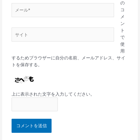
の
メ
コ
ー
メ
ル
ン
*
ト
サ
で
イ
使
ト
用
するためブラウザーに自分の名前、メールアドレス、サイ
トを保存する。
上に表示された文字を入力してください。