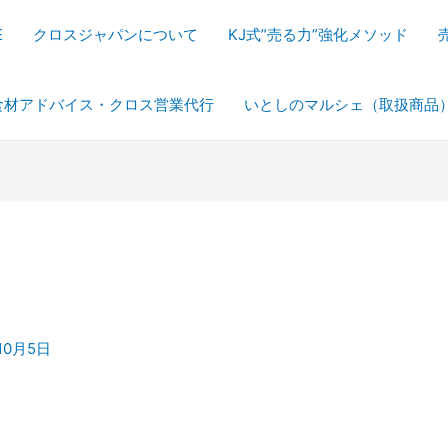
E
クロスジャパンについて
KJ式”売る力”強化メソッド
食材アドバイス・クロス営業代行
いとしのマルシェ（取扱商品
10月5日