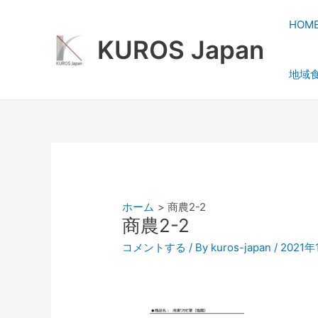
内
容
HOM
を
KUROS Japan
ス
地域
キ
ッ
プ
ホーム
商農2-2
商農2-2
コメントする
/ By
kuros-japan
/
2021年