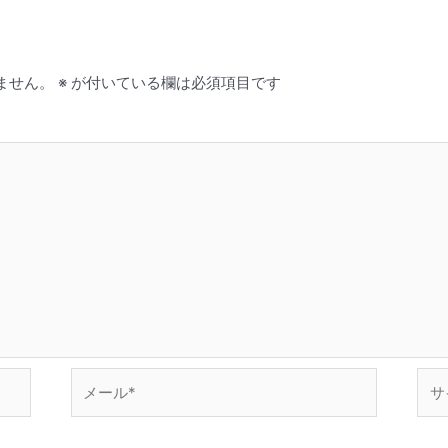
ません。
※
が付いている欄は必須項目です
メ
サ
ー
イ
ル
ト