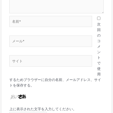
名
前
次
*
回
の
メ
コ
ー
メ
ル
ン
*
ト
サ
で
イ
使
ト
用
するためブラウザーに自分の名前、メールアドレス、サイ
トを保存する。
上に表示された文字を入力してください。