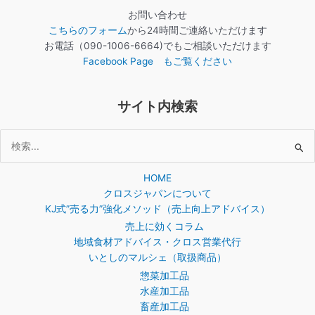
お問い合わせ
こちらのフォーム
から24時間ご連絡いただけます
お電話（090-1006-6664)でもご相談いただけます
Facebook Page もご覧ください
サイト内検索
検
索
HOME
対
クロスジャパンについて
象:
KJ式”売る力”強化メソッド（売上向上アドバイス）
売上に効くコラム
地域食材アドバイス・クロス営業代行
いとしのマルシェ（取扱商品）
惣菜加工品
水産加工品
畜産加工品