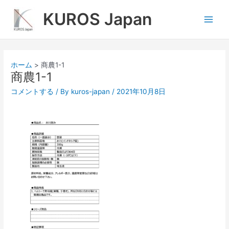
内
Main
KUROS Japan
容
Men
を
ス
キ
ッ
ホーム
商農1-1
プ
商農1-1
コメントする
/ By
kuros-japan
/
2021年10月8日