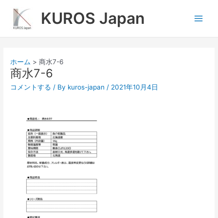
内
Main
KUROS Japan
容
Men
を
ス
キ
ッ
ホーム
商水7-6
プ
商水7-6
コメントする
/ By
kuros-japan
/
2021年10月4日