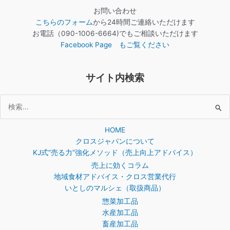
お問い合わせ
こちらのフォーム
から24時間ご連絡いただけます
お電話（090-1006-6664)でもご相談いただけます
Facebook Page もご覧ください
サイト内検索
検
索
HOME
対
クロスジャパンについて
象:
KJ式”売る力”強化メソッド（売上向上アドバイス）
売上に効くコラム
地域食材アドバイス・クロス営業代行
いとしのマルシェ（取扱商品）
惣菜加工品
水産加工品
畜産加工品