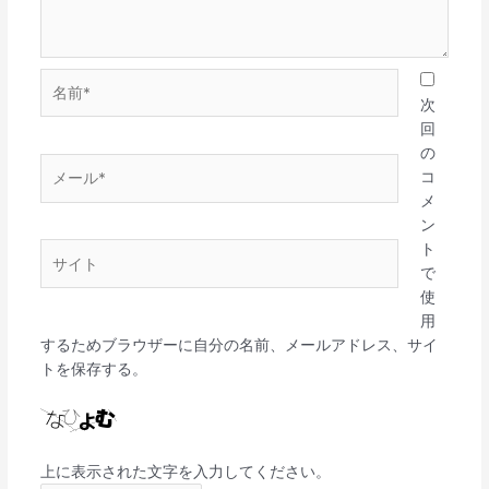
名
前
次
*
回
の
メ
コ
ー
メ
ル
ン
*
ト
サ
で
イ
使
ト
用
するためブラウザーに自分の名前、メールアドレス、サイ
トを保存する。
上に表示された文字を入力してください。