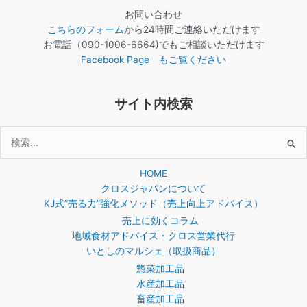
お問い合わせ
こちらのフォーム
から24時間ご連絡いただけます
お電話（090-1006-6664)でもご相談いただけます
Facebook Page もご覧ください
サイト内検索
検
索
HOME
対
クロスジャパンについて
象:
KJ式”売る力”強化メソッド（売上向上アドバイス）
売上に効くコラム
地域食材アドバイス・クロス営業代行
いとしのマルシェ（取扱商品）
惣菜加工品
水産加工品
畜産加工品