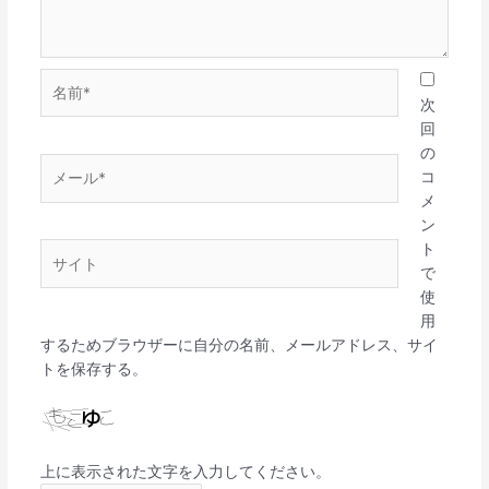
名
前
次
*
回
の
メ
コ
ー
メ
ル
ン
*
ト
サ
で
イ
使
ト
用
するためブラウザーに自分の名前、メールアドレス、サイ
トを保存する。
上に表示された文字を入力してください。