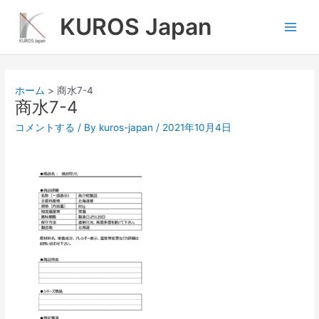
内
Main
KUROS Japan
容
Men
を
ス
キ
ッ
ホーム
商水7-4
プ
商水7-4
コメントする
/ By
kuros-japan
/
2021年10月4日