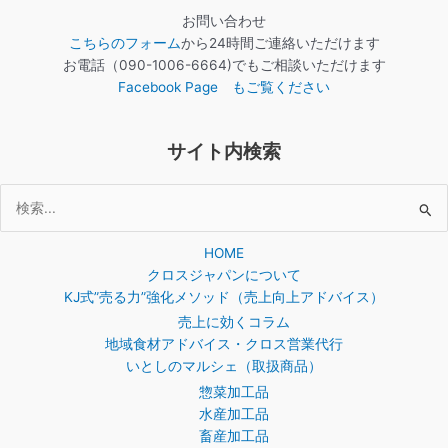
お問い合わせ
こちらのフォーム
から24時間ご連絡いただけます
お電話（090-1006-6664)でもご相談いただけます
Facebook Page もご覧ください
サイト内検索
検
索
HOME
対
クロスジャパンについて
象:
KJ式”売る力”強化メソッド（売上向上アドバイス）
売上に効くコラム
地域食材アドバイス・クロス営業代行
いとしのマルシェ（取扱商品）
惣菜加工品
水産加工品
畜産加工品