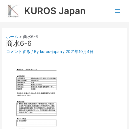
内
Main
KUROS Japan
容
Men
を
ス
キ
ッ
ホーム
商水6-6
プ
商水6-6
コメントする
/ By
kuros-japan
/
2021年10月4日