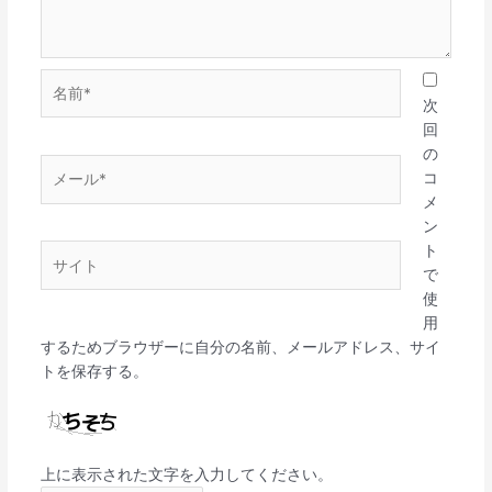
名
前
次
*
回
の
メ
コ
ー
メ
ル
ン
*
ト
サ
で
イ
使
ト
用
するためブラウザーに自分の名前、メールアドレス、サイ
トを保存する。
上に表示された文字を入力してください。